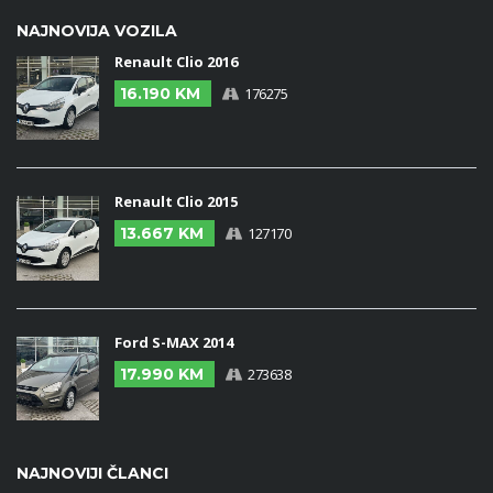
NAJNOVIJA VOZILA
Renault Clio 2016
16.190 KM
176275
Renault Clio 2015
13.667 KM
127170
Ford S-MAX 2014
17.990 KM
273638
NAJNOVIJI ČLANCI