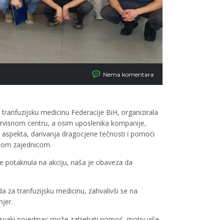
Nema komentara
tranfuzijsku medicinu Federacije BiH, organizirala
ervisnom centru, a osim uposlenika kompanije,
og aspekta, darivanja dragocjene tečnosti i pomoći
lnom zajednicom.
potaknula na akciju, naša je obaveza da
da za tranfuzijsku medicinu, zahvalivši se na
mjer.
a svaki pojedinac može zatrebati pomoć, motiv više