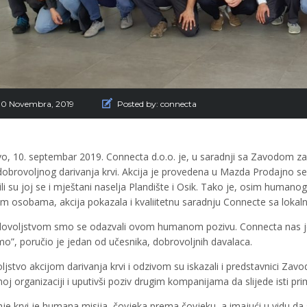
30 Novembra, 2019
Posted by:
connecta
o, 10. septembar 2019. Connecta d.o.o. je, u saradnji sa Zavodom za 
 dobrovoljnog darivanja krvi. Akcija je provedena u Mazda Prodajno s
čili su joj se i mještani naselja Plandište i Osik. Tako je, osim human
im osobama, akcija pokazala i kvaliitetnu saradnju Connecte sa loka
dovoljstvom smo se odazvali ovom humanom pozivu. Connecta nas je 
mo”, poručio je jedan od učesnika, dobrovoljnih davalaca.
jstvo akcijom darivanja krvi i odzivom su iskazali i predstavnici Zavo
oj organizaciji i uputivši poziv drugim kompanijama da slijede isti pri
nje krvi je humana misija, čovjeka prema čovjeku, a imajući u vidu d