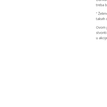
treba b
“ Želim
takvih 
Ovom pr
stvorit
u akcij