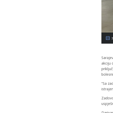
Sarajev
akciju
priklju
bolesn
“Sa za
istraje
Zadovol
uspješn
Dariva