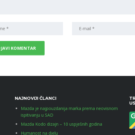
NAJNOVIJI ČLANCI
TR
U
Mazda je najpouzdanija marka prema neovisnom
ispitivanju u SAD
Mazda Kodo dizajn – 10 uspješnih godina
Humanost na djelu