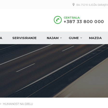
BA-71210 ILIDŽA-SARAJEV
CENTRALA:
+387 33 800 000
A
SERVISIRANJE
NAJAM
GUME
MAZDA
>
HUMANOST NA DJELU