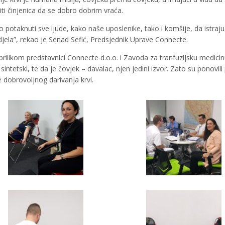
iti činjenica da se dobro dobrim vraća.
o potaknuti sve ljude, kako naše uposlenike, tako i komšije, da istraju
djela”, rekao je Senad Sefić, Predsjednik Uprave Connecte.
ilikom predstavnici Connecte d.o.o. i Zavoda za tranfuzijsku medicin
i sintetski, te da je čovjek – davalac, njen jedini izvor. Zato su ponovil
e dobrovoljnog darivanja krvi.