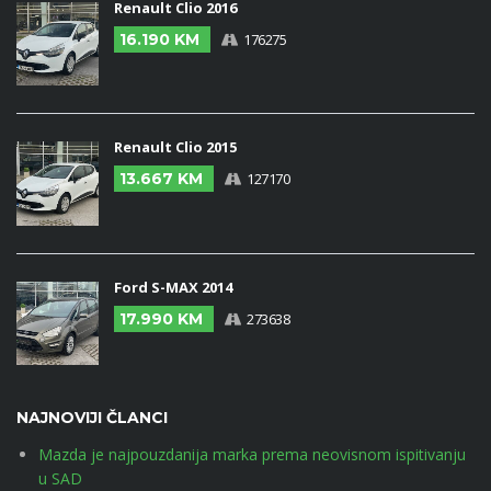
Renault Clio 2016
16.190 KM
176275
Renault Clio 2015
13.667 KM
127170
Ford S-MAX 2014
17.990 KM
273638
NAJNOVIJI ČLANCI
Mazda je najpouzdanija marka prema neovisnom ispitivanju
u SAD