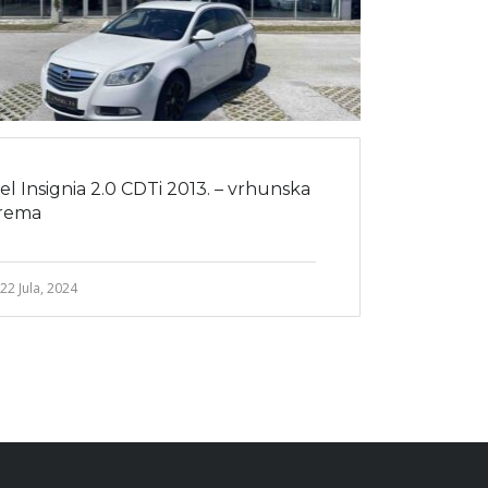
l Insignia 2.0 CDTi 2013. – vrhunska
rema
22 Jula, 2024