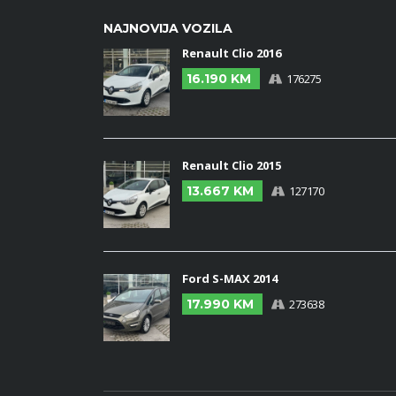
NAJNOVIJA VOZILA
Renault Clio 2016
16.190 KM
176275
Renault Clio 2015
13.667 KM
127170
Ford S-MAX 2014
17.990 KM
273638