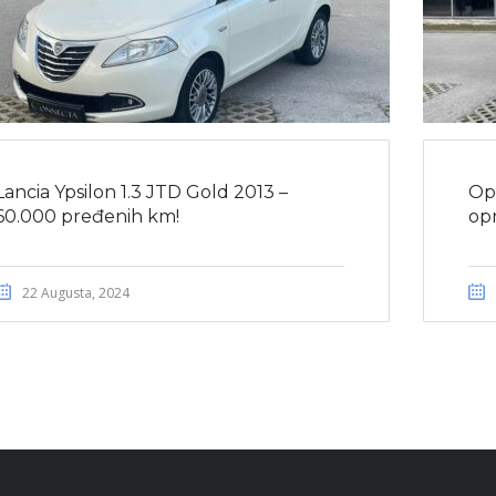
Lancia Ypsilon 1.3 JTD Gold 2013 –
Ope
60.000 pređenih km!
op
22 Augusta, 2024