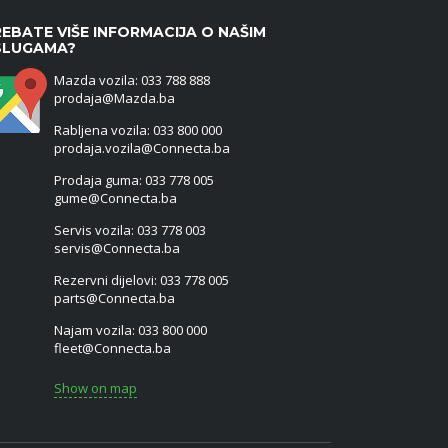
EBATE VIŠE INFORMACIJA O NAŠIM
SLUGAMA?
Mazda vozila: 033 788 888
prodaja@Mazda.ba
Rabljena vozila: 033 800 000
prodaja.vozila@Connecta.ba
Prodaja guma: 033 778 005
gume@Connecta.ba
Servis vozila: 033 778 003
servis@Connecta.ba
Rezervni dijelovi: 033 778 005
parts@Connecta.ba
Najam vozila: 033 800 000
fleet@Connecta.ba
Show on map