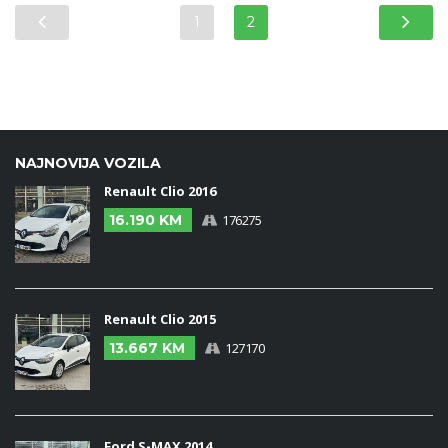
1
2
NAJNOVIJA VOZILA
Renault Clio 2016
16.190 KM
176275
Renault Clio 2015
13.667 KM
127170
Ford S-MAX 2014