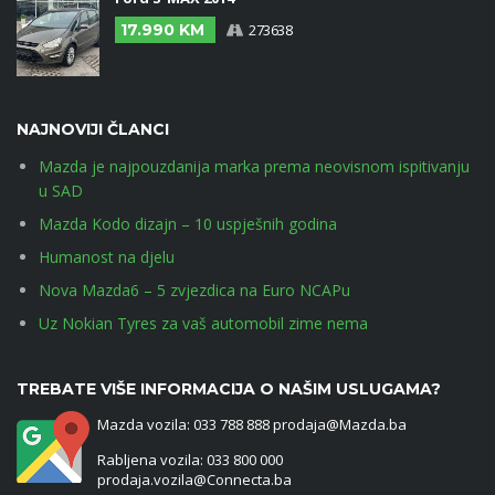
17.990 KM
273638
NAJNOVIJI ČLANCI
Mazda je najpouzdanija marka prema neovisnom ispitivanju
u SAD
Mazda Kodo dizajn – 10 uspješnih godina
Humanost na djelu
Nova Mazda6 – 5 zvjezdica na Euro NCAPu
Uz Nokian Tyres za vaš automobil zime nema
TREBATE VIŠE INFORMACIJA O NAŠIM USLUGAMA?
Mazda vozila: 033 788 888 prodaja@Mazda.ba
Rabljena vozila: 033 800 000
prodaja.vozila@Connecta.ba