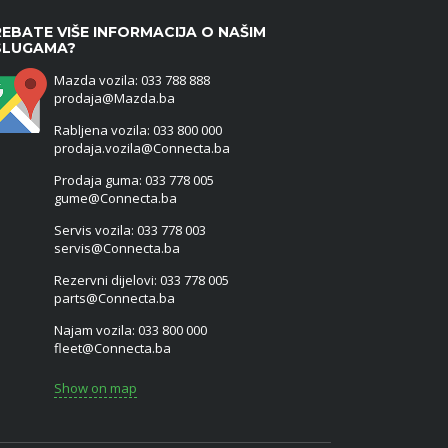
EBATE VIŠE INFORMACIJA O NAŠIM
SLUGAMA?
Mazda vozila: 033 788 888
prodaja@Mazda.ba
Rabljena vozila: 033 800 000
prodaja.vozila@Connecta.ba
Prodaja guma: 033 778 005
gume@Connecta.ba
Servis vozila: 033 778 003
servis@Connecta.ba
Rezervni dijelovi: 033 778 005
parts@Connecta.ba
Najam vozila: 033 800 000
fleet@Connecta.ba
Show on map