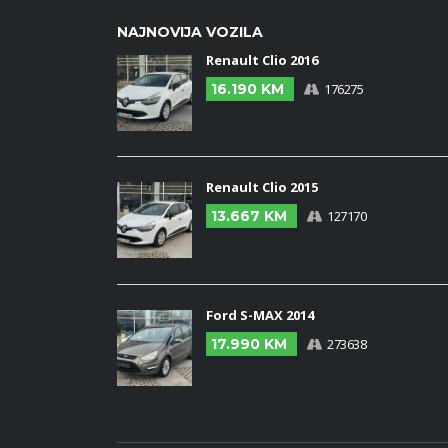
NAJNOVIJA VOZILA
Renault Clio 2016
16.190 KM
176275
Renault Clio 2015
13.667 KM
127170
Ford S-MAX 2014
17.990 KM
273638