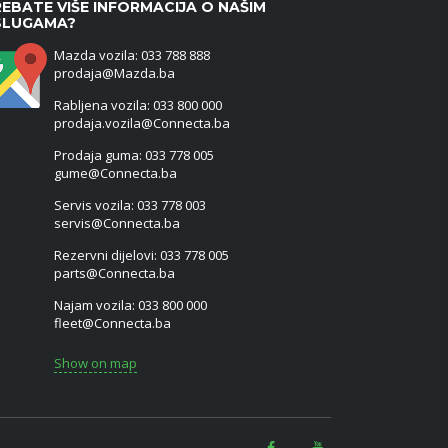
EBATE VIŠE INFORMACIJA O NAŠIM
SLUGAMA?
Mazda vozila: 033 788 888
prodaja@Mazda.ba
Rabljena vozila: 033 800 000
prodaja.vozila@Connecta.ba
Prodaja guma: 033 778 005
gume@Connecta.ba
Servis vozila: 033 778 003
servis@Connecta.ba
Rezervni dijelovi: 033 778 005
parts@Connecta.ba
Najam vozila: 033 800 000
fleet@Connecta.ba
Show on map