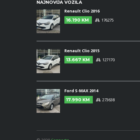
NAJNOVIJA VOZILA
Renault Clio 2016
16.190 KM
176275
Renault Clio 2015
13.667 KM
127170
Ford S-MAX 2014
17.990 KM
273638