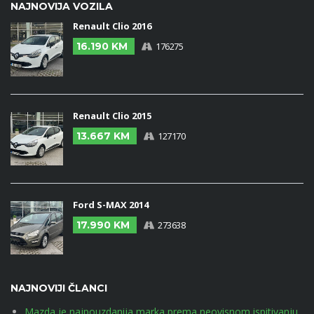
NAJNOVIJA VOZILA
Renault Clio 2016
16.190 KM
176275
Renault Clio 2015
13.667 KM
127170
Ford S-MAX 2014
17.990 KM
273638
NAJNOVIJI ČLANCI
Mazda je najpouzdanija marka prema neovisnom ispitivanju