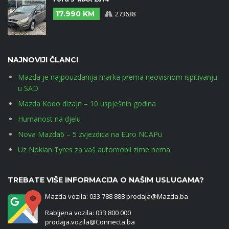
17.990 KM
273638
NAJNOVIJI ČLANCI
Mazda je najpouzdanija marka prema neovisnom ispitivanju
u SAD
Mazda Kodo dizajn – 10 uspješnih godina
Humanost na djelu
Nova Mazda6 – 5 zvjezdica na Euro NCAPu
Uz Nokian Tyres za vaš automobil zime nema
TREBATE VIŠE INFORMACIJA O NAŠIM USLUGAMA?
Mazda vozila: 033 788 888 prodaja@Mazda.ba
Rabljena vozila: 033 800 000
prodaja.vozila@Connecta.ba