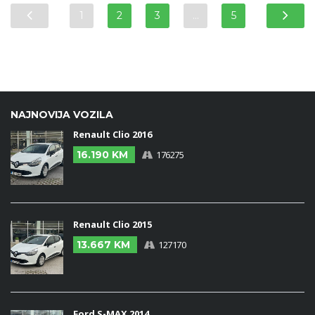
1
2
3
…
5
NAJNOVIJA VOZILA
Renault Clio 2016
16.190 KM
176275
Renault Clio 2015
13.667 KM
127170
Ford S-MAX 2014