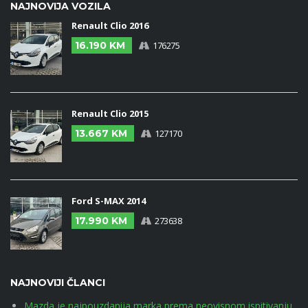
NAJNOVIJA VOZILA
Renault Clio 2016
16.190 KM
176275
Renault Clio 2015
13.667 KM
127170
Ford S-MAX 2014
17.990 KM
273638
NAJNOVIJI ČLANCI
Mazda je najpouzdanija marka prema neovisnom ispitivanju