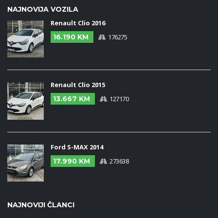
NAJNOVIJA VOZILA
Renault Clio 2016
16.190 KM
176275
Renault Clio 2015
13.667 KM
127170
Ford S-MAX 2014
17.990 KM
273638
NAJNOVIJI ČLANCI