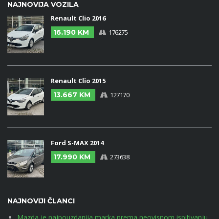
NAJNOVIJA VOZILA
Renault Clio 2016
16.190 KM
176275
Renault Clio 2015
13.667 KM
127170
Ford S-MAX 2014
17.990 KM
273638
NAJNOVIJI ČLANCI
Mazda je najpouzdanija marka prema neovisnom ispitivanju