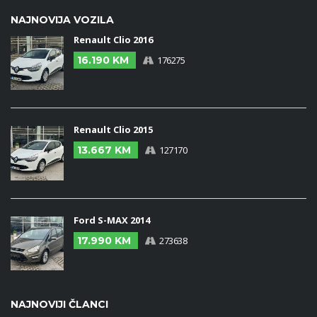
NAJNOVIJA VOZILA
Renault Clio 2016
16.190 KM
176275
Renault Clio 2015
13.667 KM
127170
Ford S-MAX 2014
17.990 KM
273638
NAJNOVIJI ČLANCI