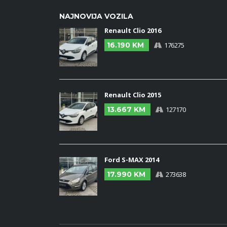
NAJNOVIJA VOZILA
Renault Clio 2016
16.190 KM
176275
Renault Clio 2015
13.667 KM
127170
Ford S-MAX 2014
17.990 KM
273638