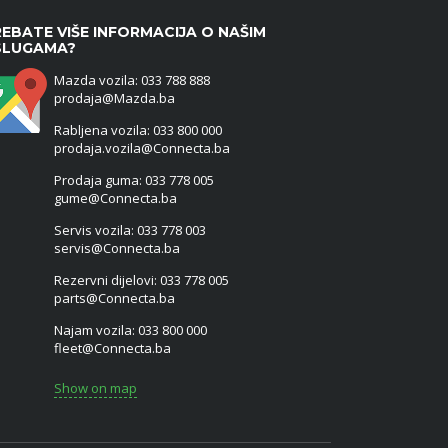
EBATE VIŠE INFORMACIJA O NAŠIM
SLUGAMA?
Mazda vozila: 033 788 888
prodaja@Mazda.ba
Rabljena vozila: 033 800 000
prodaja.vozila@Connecta.ba
Prodaja guma: 033 778 005
gume@Connecta.ba
Servis vozila: 033 778 003
servis@Connecta.ba
Rezervni dijelovi: 033 778 005
parts@Connecta.ba
Najam vozila: 033 800 000
fleet@Connecta.ba
Show on map