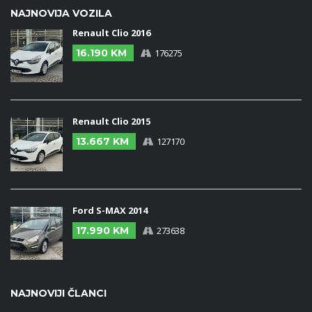
NAJNOVIJA VOZILA
Renault Clio 2016
16.190 KM
176275
Renault Clio 2015
13.667 KM
127170
Ford S-MAX 2014
17.990 KM
273638
NAJNOVIJI ČLANCI