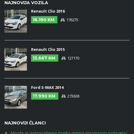
NAJNOVIJA VOZILA
Renault Clio 2016
16.190 KM
176275
Renault Clio 2015
13.667 KM
127170
Ford S-MAX 2014
17.990 KM
273638
NAJNOVIJI ČLANCI
Mazda je najpouzdanija marka prema neovisnom ispitivanju