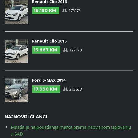
Renault Clio 2016
16.190 KM
176275
Renault Clio 2015
13.667 KM
127170
Ford S-MAX 2014
17.990 KM
273638
NAJNOVIJI ČLANCI
Mazda je najpouzdanija marka prema neovisnom ispitivanju
u SAD