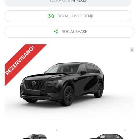
MR055
OZNAKA #
DODAJ U POREĐENJE
SOCIAL SHARE
REZERVISANO!