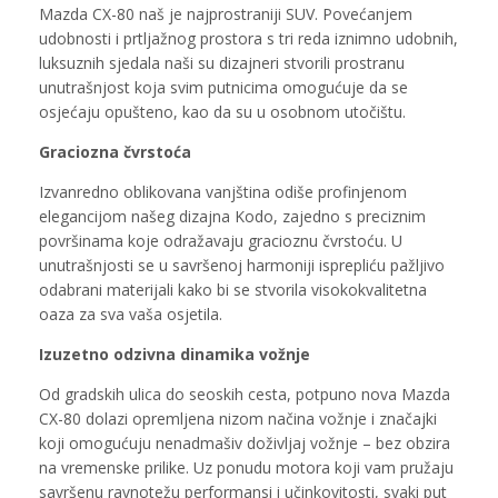
Mazda CX-80 naš je najprostraniji SUV. Povećanjem
udobnosti i prtljažnog prostora s tri reda iznimno udobnih,
luksuznih sjedala naši su dizajneri stvorili prostranu
unutrašnjost koja svim putnicima omogućuje da se
osjećaju opušteno, kao da su u osobnom utočištu.
Graciozna čvrstoća
Izvanredno oblikovana vanjština odiše profinjenom
elegancijom našeg dizajna Kodo, zajedno s preciznim
površinama koje odražavaju gracioznu čvrstoću. U
unutrašnjosti se u savršenoj harmoniji isprepliću pažljivo
odabrani materijali kako bi se stvorila visokokvalitetna
oaza za sva vaša osjetila.
Izuzetno odzivna dinamika vožnje
Od gradskih ulica do seoskih cesta, potpuno nova Mazda
CX-80 dolazi opremljena nizom načina vožnje i značajki
koji omogućuju nenadmašiv doživljaj vožnje – bez obzira
na vremenske prilike. Uz ponudu motora koji vam pružaju
savršenu ravnotežu performansi i učinkovitosti, svaki put