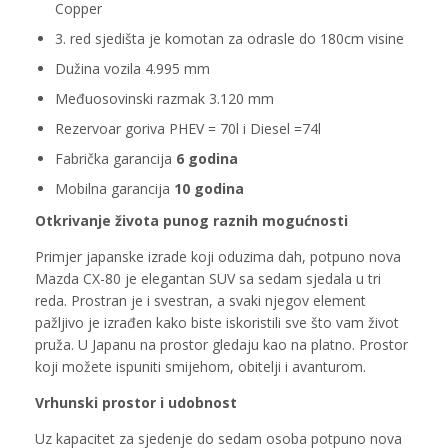
Copper
3. red sjedišta je komotan za odrasle do 180cm visine
Dužina vozila 4.995 mm
Međuosovinski razmak 3.120 mm
Rezervoar goriva PHEV = 70l i Diesel =74l
Fabrička garancija
6 godina
Mobilna garancija
10 godina
Otkrivanje života punog raznih mogućnosti
Primjer japanske izrade koji oduzima dah, potpuno nova
Mazda CX-80 je elegantan SUV sa sedam sjedala u tri
reda. Prostran je i svestran, a svaki njegov element
pažljivo je izrađen kako biste iskoristili sve što vam život
pruža. U Japanu na prostor gledaju kao na platno. Prostor
koji možete ispuniti smijehom, obitelji i avanturom.
Vrhunski prostor i udobnost
Uz kapacitet za sjedenje do sedam osoba potpuno nova