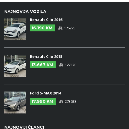
NAJNOVIJA VOZILA
Renault Clio 2016
16.190 KM
176275
Renault Clio 2015
13.667 KM
127170
Ford S-MAX 2014
17.990 KM
273638
NAJNOVIJI ČLANCI