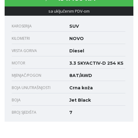
sa uključenim PDV-om
KAROSERIJA
SUV
KILOMETRI
NOVO
VRSTA GORIVA
Diesel
MOTOR
3.3 SKYACTIV-D 254 KS
MJENJAČ/POGON
8AT/AWD
BOJA UNUTRAŠNJOSTI
Crna koža
BOJA
Jet Black
BROJ SJEDIŠTA
7