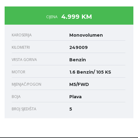
4.999 KM
CIJENA
KAROSERIJA
Monovolumen
KILOMETRI
249009
VRSTA GORIVA
Benzin
MOTOR
1.6 Benzin/ 105 KS
MJENJAČ/POGON
M5/FWD
BOJA
Plava
BROJ SJEDIŠTA
5