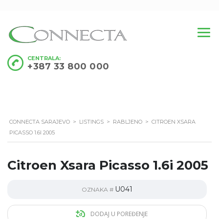
CENTRALA:
+387 33 800 000
CONNECTA SARAJEVO
>
LISTINGS
>
RABLJENO
>
CITROEN XSARA
PICASSO 1.6I 2005
Citroen Xsara Picasso 1.6i 2005
U041
OZNAKA #
DODAJ U POREĐENJE