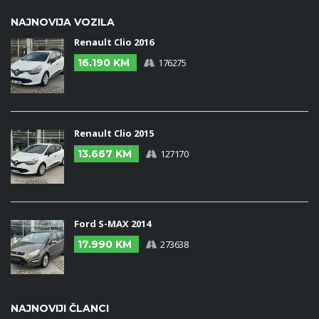
NAJNOVIJA VOZILA
Renault Clio 2016
16.190 KM
176275
Renault Clio 2015
13.667 KM
127170
Ford S-MAX 2014
17.990 KM
273638
NAJNOVIJI ČLANCI