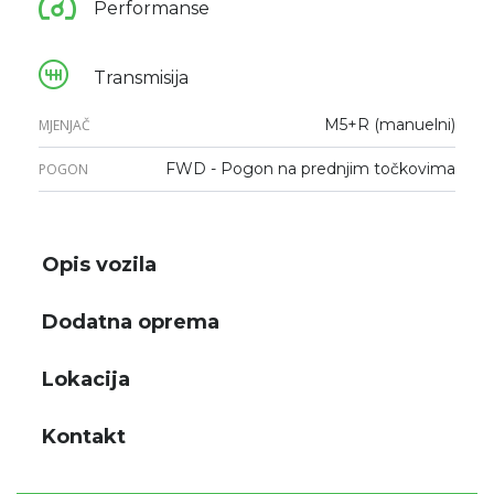
Performanse
Transmisija
M5+R (manuelni)
MJENJAČ
FWD - Pogon na prednjim točkovima
POGON
Opis vozila
Dodatna oprema
Lokacija
Kontakt