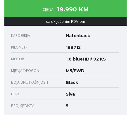
19.990 KM
CIJENA
sa uključenim PDV-om
KAROSERIJA
Hatchback
KILOMETRI
188712
MOTOR
1.6 blueHDI/ 92 KS
MJENJAČ/POGON
M5/FWD
BOJA UNUTRAŠNJOSTI
Black
BOJA
Siva
BROJ SJEDIŠTA
5