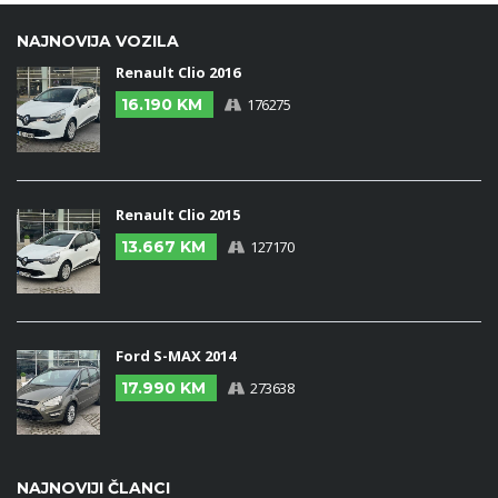
NAJNOVIJA VOZILA
Renault Clio 2016
16.190 KM
176275
Renault Clio 2015
13.667 KM
127170
Ford S-MAX 2014
17.990 KM
273638
NAJNOVIJI ČLANCI