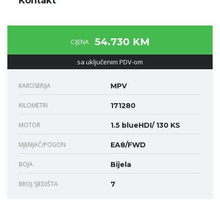
Kontakt
54.730 KM
CIJENA
sa uključenim PDV-om
KAROSERIJA
MPV
KILOMETRI
171280
MOTOR
1.5 blueHDI/ 130 KS
MJENJAČ/POGON
EA8/FWD
BOJA
Bijela
BROJ SJEDIŠTA
7