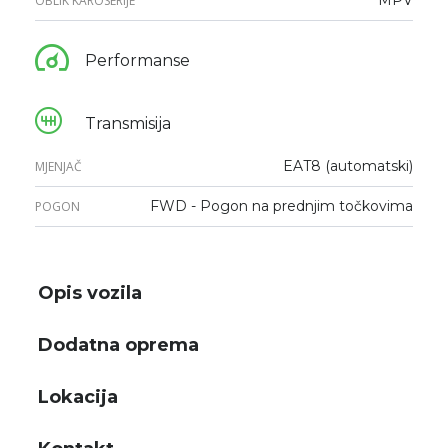
OBLIK KAROSERIJE
Performanse
Transmisija
EAT8 (automatski)
MJENJAČ
FWD - Pogon na prednjim točkovima
POGON
Opis vozila
Dodatna oprema
Lokacija