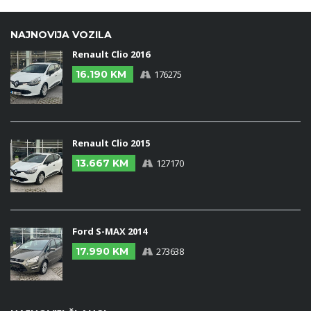
NAJNOVIJA VOZILA
Renault Clio 2016
16.190 KM
176275
Renault Clio 2015
13.667 KM
127170
Ford S-MAX 2014
17.990 KM
273638