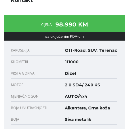
Kontakt
98.990 KM
CIJENA
sa uključenim PDV-om
KAROSERIJA
Off-Road, SUV, Terenac
KILOMETRI
111000
VRSTA GORIVA
Dizel
MOTOR
2.0 SD4/ 240 KS
MJENJAČ/POGON
AUTO/4x4
BOJA UNUTRAŠNJOSTI
Alkantara, Crna koža
BOJA
Siva metalik