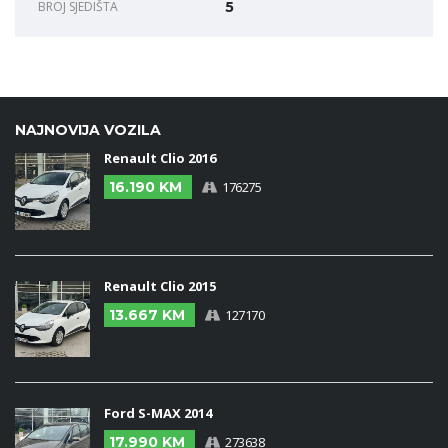
BROJ SJEDIŠTA
5
NAJNOVIJA VOZILA
Renault Clio 2016
16.190 KM
176275
Renault Clio 2015
13.667 KM
127170
Ford S-MAX 2014
17.990 KM
273638