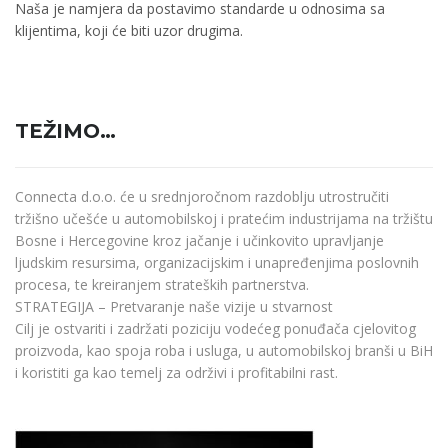
Naša je namjera da postavimo standarde u odnosima sa
klijentima, koji će biti uzor drugima.
TEŽIMO…
Connecta d.o.o. će u srednjoročnom razdoblju utrostručiti
tržišno učešće u automobilskoj i pratećim industrijama na tržištu
Bosne i Hercegovine kroz jačanje i učinkovito upravljanje
ljudskim resursima, organizacijskim i unapređenjima poslovnih
procesa, te kreiranjem strateških partnerstva.
STRATEGIJA – Pretvaranje naše vizije u stvarnost
Cilj je ostvariti i zadržati poziciju vodećeg ponuđača cjelovitog
proizvoda, kao spoja roba i usluga, u automobilskoj branši u BiH
i koristiti ga kao temelj za održivi i profitabilni rast.