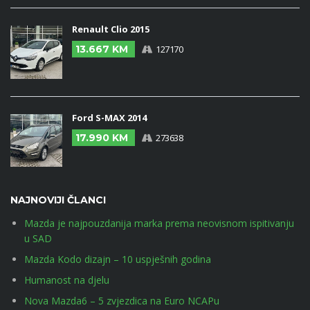
Renault Clio 2015
13.667 KM
127170
Ford S-MAX 2014
17.990 KM
273638
NAJNOVIJI ČLANCI
Mazda je najpouzdanija marka prema neovisnom ispitivanju
u SAD
Mazda Kodo dizajn – 10 uspješnih godina
Humanost na djelu
Nova Mazda6 – 5 zvjezdica na Euro NCAPu