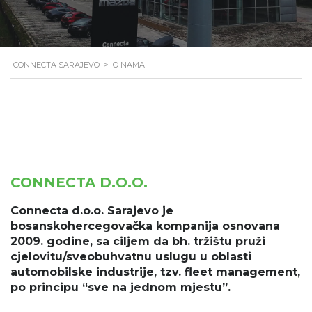
CONNECTA SARAJEVO
>
O NAMA
CONNECTA D.O.O.
Connecta d.o.o. Sarajevo je
bosanskohercegovačka kompanija osnovana
2009. godine, sa ciljem da bh. tržištu pruži
cjelovitu/sveobuhvatnu uslugu u oblasti
automobilske industrije, tzv. fleet management,
po principu “sve na jednom mjestu”.