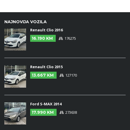
NAJNOVIJA VOZILA
Renault Clio 2016
16.190 KM
176275
Renault Clio 2015
13.667 KM
127170
Ford S-MAX 2014
17.990 KM
273638