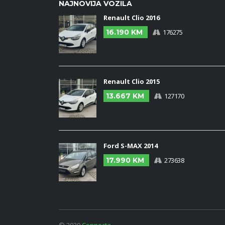
NAJNOVIJA VOZILA
Renault Clio 2016
16.190 KM
176275
Renault Clio 2015
13.667 KM
127170
Ford S-MAX 2014
17.990 KM
273638