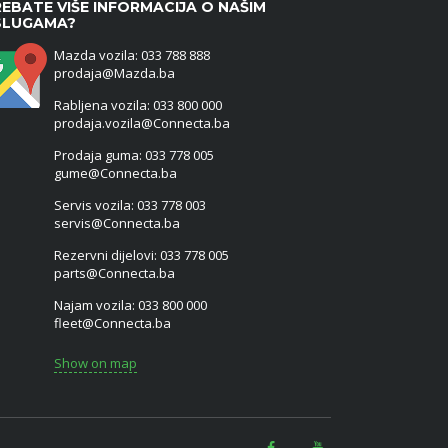
EBATE VIŠE INFORMACIJA O NAŠIM
SLUGAMA?
Mazda vozila: 033 788 888
prodaja@Mazda.ba
Rabljena vozila: 033 800 000
prodaja.vozila@Connecta.ba
Prodaja guma: 033 778 005
gume@Connecta.ba
Servis vozila: 033 778 003
servis@Connecta.ba
Rezervni dijelovi: 033 778 005
parts@Connecta.ba
Najam vozila: 033 800 000
fleet@Connecta.ba
Show on map