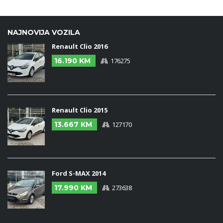
NAJNOVIJA VOZILA
Renault Clio 2016
16.190 KM
176275
Renault Clio 2015
13.667 KM
127170
Ford S-MAX 2014
17.990 KM
273638