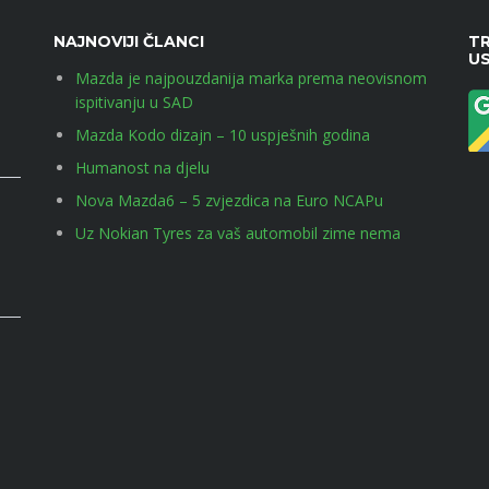
NAJNOVIJI ČLANCI
TR
U
Mazda je najpouzdanija marka prema neovisnom
ispitivanju u SAD
Mazda Kodo dizajn – 10 uspješnih godina
Humanost na djelu
Nova Mazda6 – 5 zvjezdica na Euro NCAPu
Uz Nokian Tyres za vaš automobil zime nema