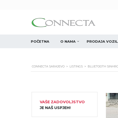
POČETNA
O NAMA
PRODAJA VOZIL
CONNECTA SARAJEVO
>
LISTINGS
>
BLUETOOTH SINHRO
VAŠE ZADOVOLJSTVO
JE NAŠ USPJEH!