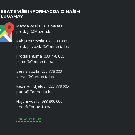
EBATE VIŠE INFORMACIJA O NAŠIM
SLUGAMA?
Mazda vozila: 033 788 888
prodaja@Mazda.ba
Rabljena vozila: 033 800 000
prodaja.vozila@Connecta.ba
Prodaja guma: 033 778 005
gume@Connecta.ba
Servis vozila: 033 778 003
servis@Connecta.ba
Rezervni dijelovi: 033 778 005
parts@Connecta.ba
Najam vozila: 033 800 000
fleet@Connecta.ba
Show on map