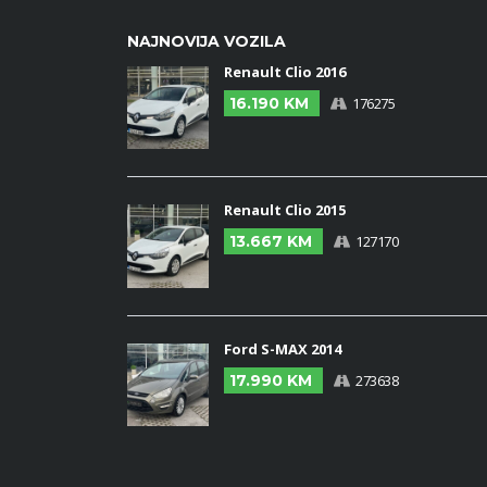
NAJNOVIJA VOZILA
Renault Clio 2016
16.190 KM
176275
Renault Clio 2015
13.667 KM
127170
Ford S-MAX 2014
17.990 KM
273638