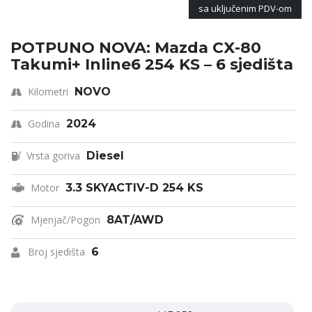
sa uključenim PDV-om
POTPUNO NOVA: Mazda CX-80
Takumi+ Inline6 254 KS – 6 sjedišta
Kilometri
NOVO
Godina
2024
Vrsta goriva
Diesel
Motor
3.3 SKYACTIV-D 254 KS
Mjenjač/Pogon
8AT/AWD
Broj sjedišta
6