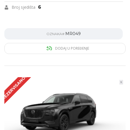
Broj sjedišta
6
MR049
OZNAKA#
DODAJ U POREĐENJE
REZERVISANO!