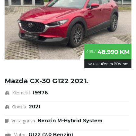
48.990 KM
CIJENA
sa uključenim PDV-om
Mazda CX-30 G122 2021.
Kilometri
19976
Godina
2021
Vrsta goriva
Benzin M-Hybrid System
Motor
G122 (2.0 Benzin)