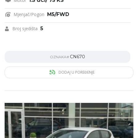
Motor
1.5 dCi/ 75 KS
Mjenjač/Pogon
M5/FWD
Broj sjedišta
5
CN670
OZNAKA#
DODAJ U POREĐENJE