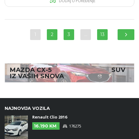
DODAJ U POREĐENJE
1
2
3
…
13
MAZDA CX-5 SUV
IZ VAŠIH SNOVA
NAJNOVIJA VOZILA
Renault Clio 2016
16.190 KM
176275