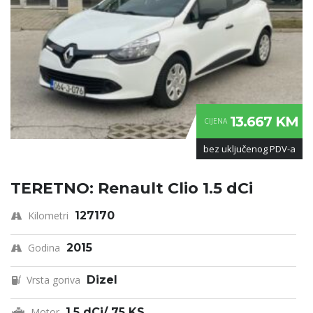
13.667 KM
CIJENA
bez uključenog PDV-a
TERETNO: Renault Clio 1.5 dCi
Kilometri
127170
Godina
2015
Vrsta goriva
Dizel
Motor
1.5 dCi/ 75 KS