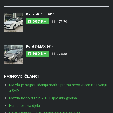
Renault Clio 2015
13.667 KM
127170
Ford S-MAX 2014
17.990 KM
273638
NAJNOVIJI ČLANCI
Mazda je najpouzdanija marka prema neovisnom ispitivanju
u SAD
Mazda Kodo dizajn – 10 uspješnih godina
Humanost na djelu