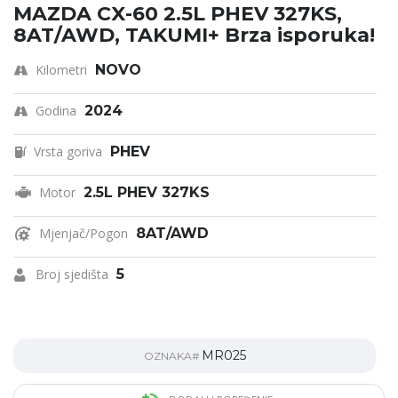
MAZDA CX-60 2.5L PHEV 327KS,
8AT/AWD, TAKUMI+ Brza isporuka!
Kilometri
NOVO
Godina
2024
Vrsta goriva
PHEV
Motor
2.5L PHEV 327KS
Mjenjač/Pogon
8AT/AWD
Broj sjedišta
5
MR025
OZNAKA#