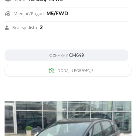
Mjenjač/Pogon
M5/FWD
Broj sjedišta
2
CM649
OZNAKA#
DODAJ U POREĐENJE