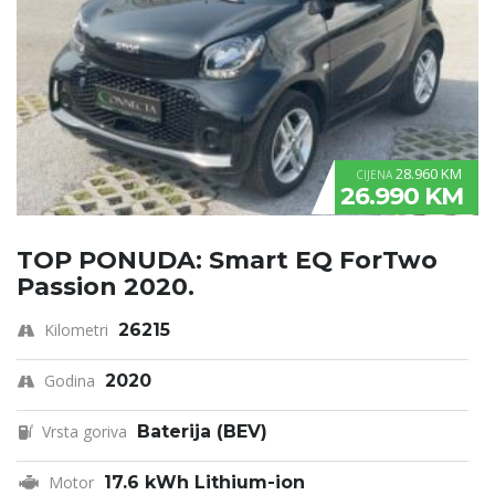
28.960 KM
CIJENA
26.990 KM
TOP PONUDA: Smart EQ ForTwo
Passion 2020.
Kilometri
26215
Godina
2020
Vrsta goriva
Baterija (BEV)
Motor
17.6 kWh Lithium-ion