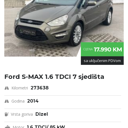
17.990 KM
CIJENA
sa uključenim PDVom
Ford S-MAX 1.6 TDCI 7 sjedišta
Kilometri
273638
Godina
2014
Vrsta goriva
Dizel
Motor
1.6 TDCi/ 85 kW