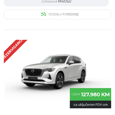
MR050
OZNAKA#
DODAJ U POREĐENJE
REZERVISANO!
127.980 KM
CIJENA
sa uključenim PDV-om