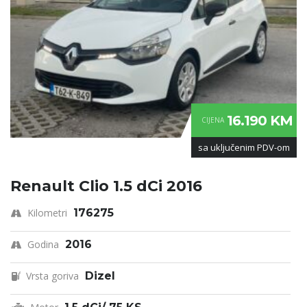
16.190 KM
CIJENA
sa uključenim PDV-om
Renault Clio 1.5 dCi 2016
Kilometri
176275
Godina
2016
Vrsta goriva
Dizel