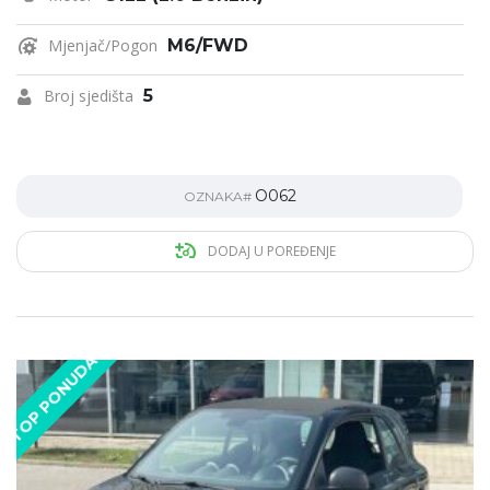
Mjenjač/Pogon
M6/FWD
Broj sjedišta
5
O062
OZNAKA#
DODAJ U POREĐENJE
TOP PONUDA