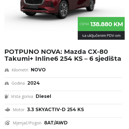
138.880 KM
CIJENA
sa uključenim PDV-om
POTPUNO NOVA: Mazda CX-80
Takumi+ Inline6 254 KS – 6 sjedišta
Kilometri
NOVO
Godina
2024
Vrsta goriva
Diesel
Motor
3.3 SKYACTIV-D 254 KS
Mjenjač/Pogon
8AT/AWD