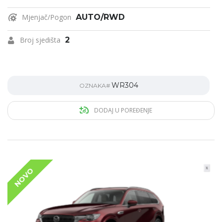
Mjenjač/Pogon
AUTO/RWD
Broj sjedišta
2
WR304
OZNAKA#
DODAJ U POREĐENJE
NOVO