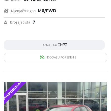
Mjenjač/Pogon
M6/FWD
Broj sjedišta
7
CK551
OZNAKA#
DODAJ U POREĐENJE
PREPORUKA!