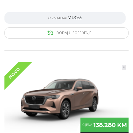
MR055
OZNAKA#
DODAJ U POREĐENJE
NOVO
138.280 KM
CIJENA